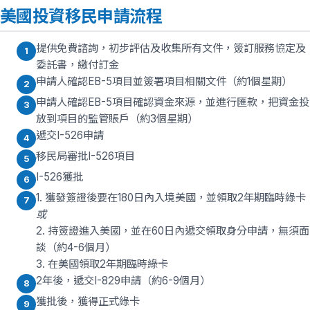
美國投資移民申請流程
提供免費諮詢，初步評估及收集所有文件，簽訂服務協定及
1
委託書，繳付訂金
申請人確認EB-5項目並簽署項目相關文件（約1個星期）
2
申請人確認EB-5項目確認資金來源，並進行匯款，把資金投
3
放到項目的監管賬戶（約3個星期）
遞交I-526申請
4
移民局審批I-526項目
5
I-526獲批
6
1. 獲發簽證後要在180日內入境美國，並領取2年期臨時綠卡
7
或
2. 持簽證進入美國，並在60日內遞交領取身分申請，無須面
談（約4-6個月）
3. 在美國領取2年期臨時綠卡
2年後，遞交I-829申請（約6-9個月）
8
獲批後，獲得正式綠卡
9