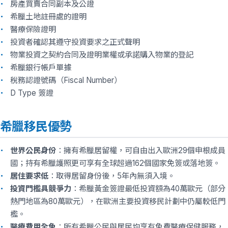
房產買賣合同副本及公證
希臘土地註冊處的證明
醫療保險證明
投資者確認其遵守投資要求之正式聲明
物業投資之契約合同及證明業權或承諾購入物業的登記
希臘銀行帳戶單據
稅務認證號碼（Fiscal Number）
D Type 簽證
希臘移民優勢
世界公民身份
：擁有希臘居留權，可自由出入歐洲29個申根成員
國；持有希臘護照更可享有全球超過162個國家免簽或落地簽。
居住要求低
：取得居留身份後，5年內無須入境。
投資門檻具競爭力
：希臘黃金簽證最低投資額為40萬歐元（部分
熱門地區為80萬歐元），在歐洲主要投資移民計劃中仍屬較低門
檻。
醫療費用全免
：所有希臘公民與居民均享有免費醫療保健服務，