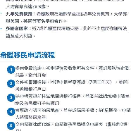
人均壽命高達79.9歲。
九年免費教育
：希臘政府為適齡學童提供9年免費教育，大學亦
與美國、英國等著名學府合作。
多語言國家
：近7成希臘居民精通英語，此外不少居民亦懂得法
語及意大利語。
希臘移民申請流程
提供免費諮詢，初步評估及收集所有文件，簽訂服務協定委
1
託書，繳付訂金
文件初審通過後，辦理申根考察簽證（7個工作天），並開
2
設希臘銀行戶口
持申根簽證前往當地開設銀行帳戶，並委託律師填報申請表
3
格及移民局打手指模印
考察政府認可的房地產，並完成購房手續；約1星期後，申請
4
人將獲發房產證
交由希臘律師代辦，向希臘移民局遞交申請表（審核約2個
5