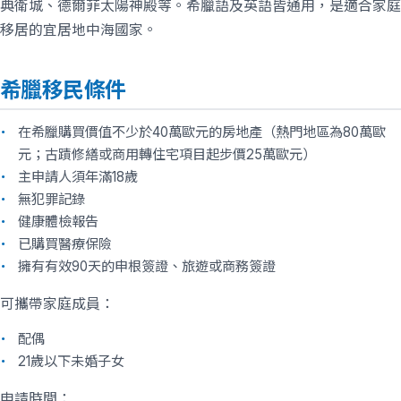
典衛城、德爾菲太陽神殿等。希臘語及英語皆通用，是適合家庭
移居的宜居地中海國家。
希臘移民條件
在希臘購買價值不少於40萬歐元的房地產（熱門地區為80萬歐
元；古蹟修繕或商用轉住宅項目起步價25萬歐元）
主申請人須年滿18歲
無犯罪記錄
健康體檢報告
已購買醫療保險
擁有有效90天的申根簽證、旅遊或商務簽證
可攜帶家庭成員：
配偶
21歲以下未婚子女
申請時間：