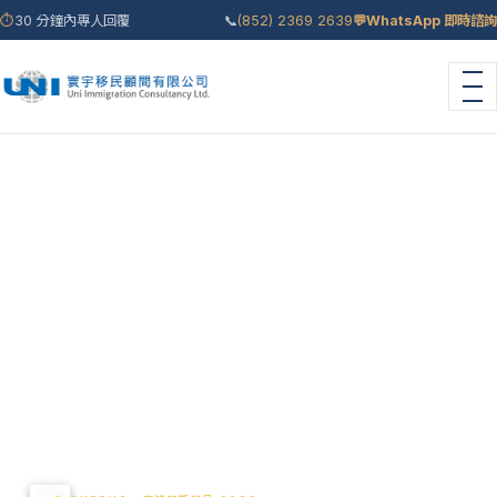
⏱
30 分鐘內專人回覆
📞
(852) 2369 2639
💬
WhatsApp 即時諮詢
首頁
›
移民國家
›
塞浦路斯