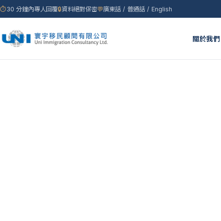
⏱
30 分鐘內專人回覆
🔒
資料絕對保密
💬
廣東話 / 普通話 / English
關於我們
首頁
›
聯絡我們