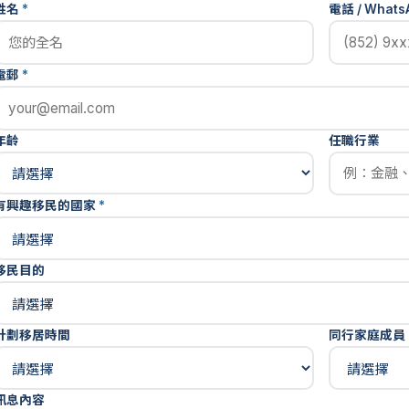
姓名
*
電話 / Whats
電郵
*
年齡
任職行業
有興趣移民的國家
*
移民目的
計劃移居時間
同行家庭成員
訊息內容