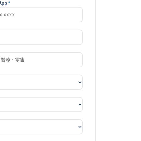
App
*