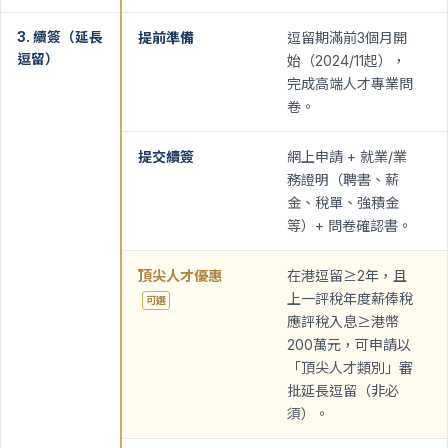
3. 續簽（延長
提前準備
逗留期滿前3個月開
逗留）
始（2024/11起），
完成高端人才專業問
卷。
提交續簽
網上申請 + 就業/業
務證明（聘書、薪
金、稅單、強積金
等）+ 問卷確認書。
頂尖人才優惠
在港逗留≥2年，且
上一評稅年度薪俸稅
可選
應評稅入息≥港幣
200萬元，可申請以
「頂尖人才類別」審
批延長逗留（非必
須）。