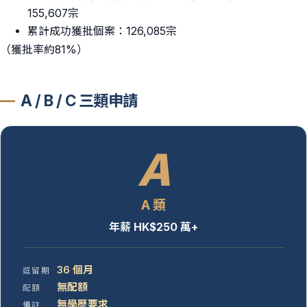
155,607宗
累計成功獲批個案：126,085宗
（獲批率約81%）
A / B / C 三類申請
A
A 類
年薪 HK$250 萬+
36 個月
逗留期
無配額
配額
無學歷要求
備註