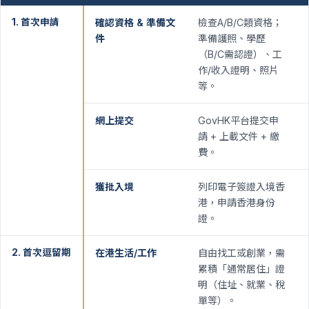
1. 首次申請
確認資格 & 準備文
檢查A/B/C類資格；
件
準備護照、學歷
（B/C需認證）、工
作/收入證明、照片
等。
網上提交
GovHK平台提交申
請 + 上載文件 + 繳
費。
獲批入境
列印電子簽證入境香
港，申請香港身份
證。
2. 首次逗留期
在港生活/工作
自由找工或創業，需
累積「通常居住」證
明（住址、就業、稅
單等）。