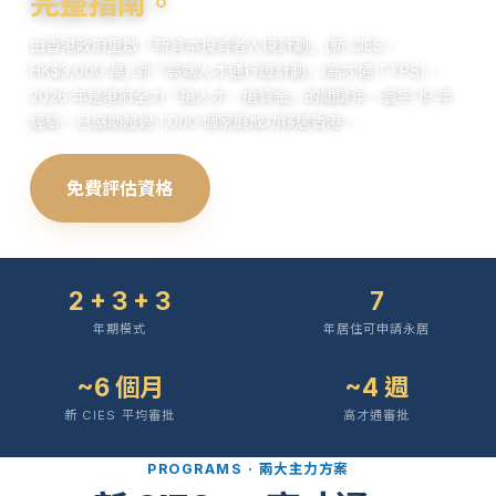
完整指南。
由香港政府重啟「新資本投資者入境計劃」(新 CIES，
HK$3,000 萬) 到「高端人才通行證計劃」(高才通 TTPS)，
2026 年是港府全力「搶人才、搶資金」的關鍵年。寰宇 19 年
經驗，已協助超過 1,000 個家庭成功移居香港。
免費評估資格
比較兩大計劃
2 + 3 + 3
7
年期模式
年居住可申請永居
~6 個月
~4 週
新 CIES 平均審批
高才通審批
PROGRAMS · 兩大主力方案